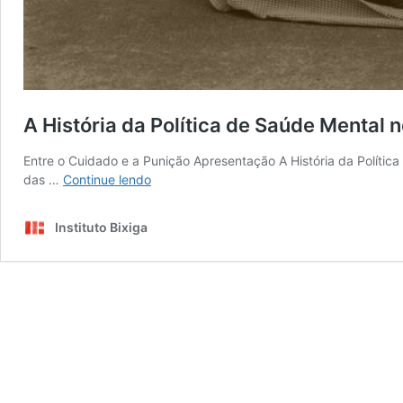
A História da Política de Saúde Mental n
Entre o Cuidado e a Punição Apresentação A História da Políti
A
das …
Continue lendo
História
da
Instituto Bixiga
Política
de
Saúde
Mental
no
Brasil