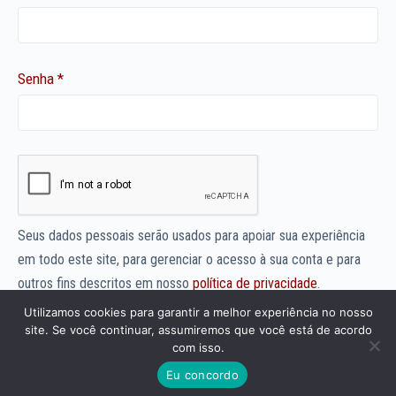
Senha
*
Seus dados pessoais serão usados para apoiar sua experiência
em todo este site, para gerenciar o acesso à sua conta e para
outros fins descritos em nosso
política de privacidade
.
Utilizamos cookies para garantir a melhor experiência no nosso
site. Se você continuar, assumiremos que você está de acordo
Registrar
com isso.
Eu concordo