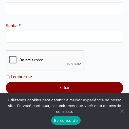
Obrigatório
Senha
*
Lembre-me
Entrar
Utilizamos cookies para garantir a melhor experiência no nosso
Perdeu sua senha?
site. Se você continuar, assumiremos que você está de acordo
com isso.
Eu concordo