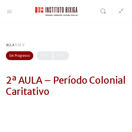
AULA 1
DE 0
Em Progresso
2ª AULA – Período Colonial
Caritativo