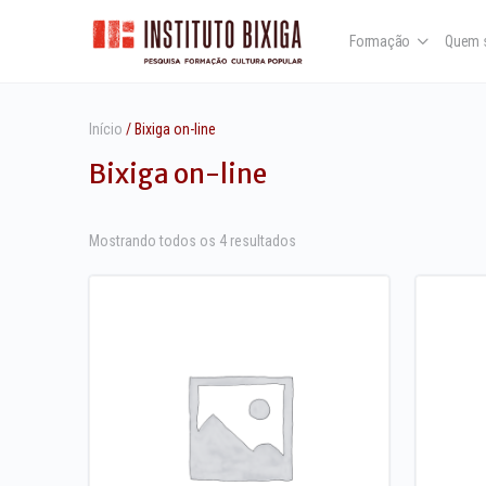
Formação
Quem 
Início
/ Bixiga on-line
Bixiga on-line
Classificado
Mostrando todos os 4 resultados
por
mais
recente