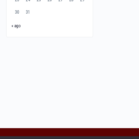
30
31
« ago