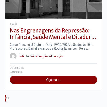
1 Aula
Nas Engrenagens da Repressão:
Infância, Saúde Mental e Ditadura
no Brasil
Curso Presencial Gratuito. Data: 19/10/2024, sábado, às 10h.
Professores: Danielle Franco da Rocha, Edimilsom Peres
Castilho, Eribelto Peres Castilho. Local:…
Instituto Bixiga Pesquisa e Formação
0% Completo
0/0 Passos
Veja mais...
1
2
3