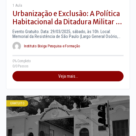
1 Aula
Urbanização e Exclusão: A Política
Habitacional da Ditadura Militar e
o Padrão Periférico de Crescimento
Evento Gratuito. Data: 29/03/2025, sábado, às 10h. Local:
Urbano na Cidade de São Paulo
Memorial da Resistência de São Paulo (Largo General Osório,
66, Santa Ifigênia,…
Instituto Bixiga Pesquisa e Formação
0% Completo
0/0 Passos
Veja mais...
GRATUITO