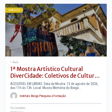
GRATUITO
1 Aula
1ª Mostra Artístico Cultural
DiverCidade: Coletivos de Cultura
Comunitária no Bixiga (15 de
ACESSÍVEL EM LIBRAS. Data da Mostra: 15 de agosto de 2026,
Agosto)
das 11h às 13h. Local: Museu Memória do Bixiga…
Instituto Bixiga Pesquisa e Formação
0% Completo