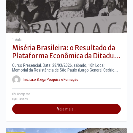
1 Aula
Miséria Brasileira: o Resultado da
Plataforma Econômica da Ditadura
Militar (1964-1985)
Curso Presencial. Data: 28/03/2026, sábado, 10h Local:
Memorial da Resistência de São Paulo (Largo General Osório,
66, Santa Ifigênia) Professores:…
Instituto Bixiga Pesquisa e Formação
0% Completo
0/0 Passos
Veja mais...