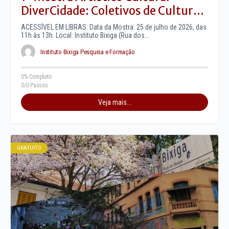
DiverCidade: Coletivos de Cultura
Comunitária no Bixiga (25 de
ACESSÍVEL EM LIBRAS. Data da Mostra: 25 de julho de 2026, das
Julho)
11h às 13h. Local: Instituto Bixiga (Rua dos…
Instituto Bixiga Pesquisa e Formação
0% Completo
0/0 Passos
Veja mais...
GRATUITO