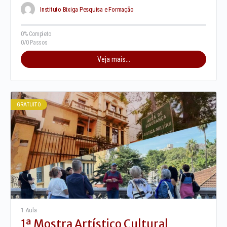
2026, às 09h. Local: Instituto Bixiga (Rua dos…
Instituto Bixiga Pesquisa e Formação
0% Completo
0/0 Passos
Veja mais...
GRATUITO
1 Aula
1ª Mostra Artístico Cultural