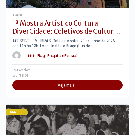
1 Aula
1ª Mostra Artístico Cultural
DiverCidade: Coletivos de Cultura
Comunitária no Bixiga (20 de
ACESSÍVEL EM LIBRAS. Data da Mostra: 20 de junho de 2026,
Junho)
das 11h às 13h. Local: Instituto Bixiga (Rua dos…
Instituto Bixiga Pesquisa e Formação
0% Completo
0/0 Passos
Veja mais...
GRATUITO