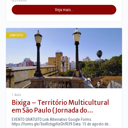
0/0 Passos
Veja mais...
GRATUITO
1 Aula
Bixiga – Território Multicultural
em São Paulo (Jornada do
Patrimônio 2026)
EVENTO GRATUITO Link Alternativo Google Forms:
https://forms.gle/3xvRctigpHzGhfR39 Data: 15 de agosto de