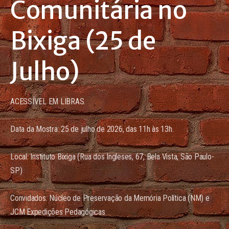
Comunitária no
Bixiga (25 de
Julho)
ACESSÍVEL EM LIBRAS.
Data da Mostra: 25 de julho de 2026, das 11h às 13h.
Local: Instituto Bixiga (Rua dos Ingleses, 67, Bela Vista, São Paulo-
SP)
Convidados: Núcleo de Preservação da Memória Política (NM) e
JCM Expedições Pedagógicas