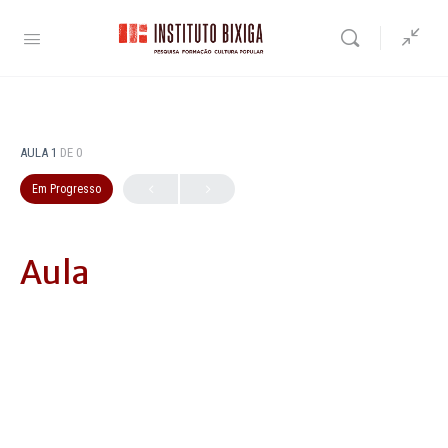
AULA 1
DE 0
Em Progresso
Aula