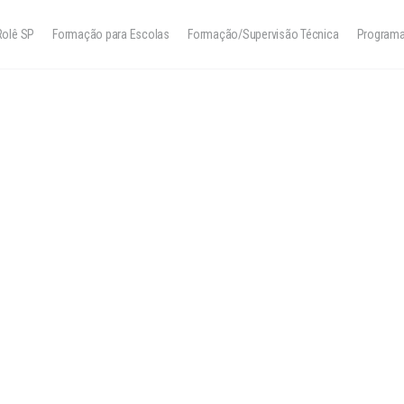
Rolê SP
Formação para Escolas
Formação/Supervisão Técnica
Program