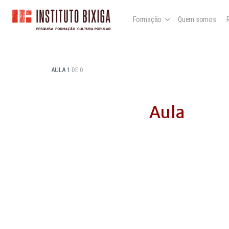
Formação
Quem somos
AULA 1
DE 0
Aula