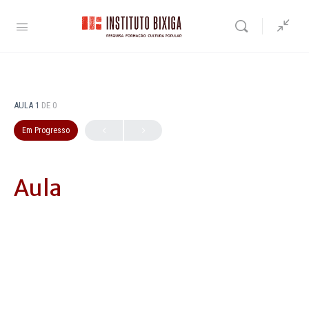
AULA 1
DE 0
Em Progresso
Aula