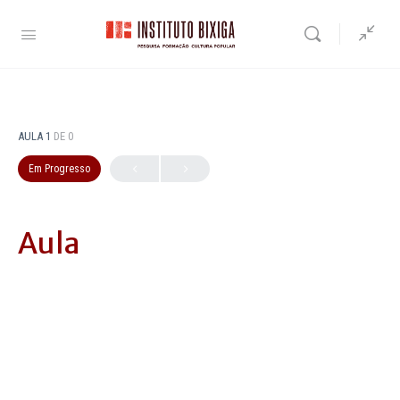
AULA 1
DE 0
Em Progresso
Aula