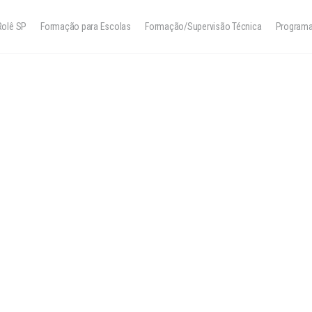
Rolê SP
Formação para Escolas
Formação/Supervisão Técnica
Program