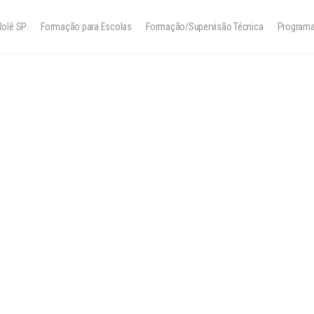
Rolê SP
Formação para Escolas
Formação/Supervisão Técnica
Program