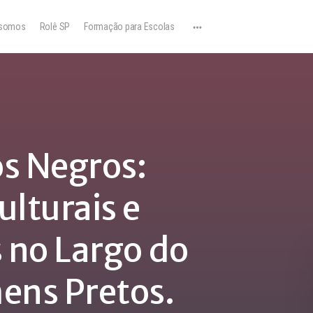
somos
Rolê SP
Formação para Escolas
os Negros:
lturais e
 no Largo do
ens Pretos.