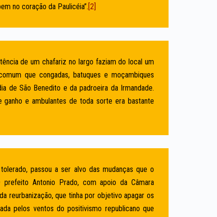
bem no coração da Paulicéia”.
[2]
tência de um chafariz no largo faziam do local um
ra comum que congadas, batuques e moçambiques
dia de São Benedito e da padroeira da Irmandade.
de ganho e ambulantes de toda sorte era bastante
o tolerado, passou a ser alvo das mudanças que o
“O prefeito Antonio Prado, com apoio da Câmara
da reurbanização, que tinha por objetivo apagar os
rada pelos ventos do positivismo republicano que