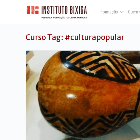
Formação
Quem 
Curso Tag:
#culturapopular