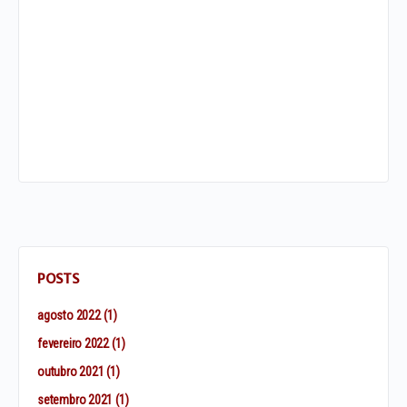
Brasil, Brasis, Brasilidades:
Independências e suas
Representações Socioculturais nas
Cidades dos Século…
POSTS
agosto 2022
(1)
fevereiro 2022
(1)
outubro 2021
(1)
setembro 2021
(1)