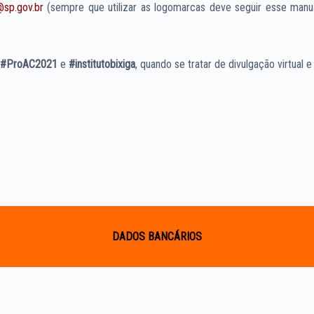
@sp.gov.br
(sempre que utilizar as logomarcas deve seguir esse manua
g #ProAC2021
e
#institutobixiga
, quando se tratar de divulgação virtual 
DADOS BANCÁRIOS