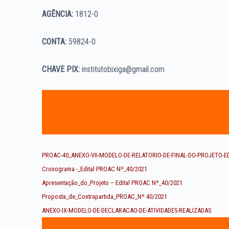
AGÊNCIA:
1812-0
CONTA:
59824-0
CHAVE PIX:
institutobixiga@gmail.com
PROAC-40_ANEXO-VII-MODELO-DE-RELATORIO-DE-FINAL-DO-PROJETO-E
Cronograma -_Edital PROAC Nº_40/2021
Apresentação_do_Projeto – Edital PROAC Nº_40/2021
Proposta_de_Contrapartida_PROAC_Nº 40/2021
ANEXO-IX-MODELO-DE-DECLARACAO-DE-ATIVIDADES-REALIZADAS