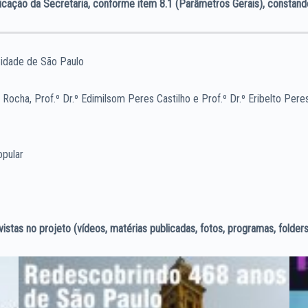
ação da Secretaria, conforme item 8.1 (Parâmetros Gerais), constando
Cidade de São Paulo
a Rocha, Prof.º Dr.º Edimilsom Peres Castilho e Prof.º Dr.º Eribelto Pere
opular
stas no projeto (vídeos, matérias publicadas, fotos, programas, folders