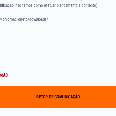
ficação, não temos como efetuar o andamento a contento).
.br/proac-direto/downloads/
ProAC
SETOR DE COMUNICAÇÃO