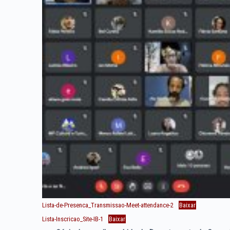
Lista-de-Presenca_Transmissao-Meet-attendance-2
Baixar
Lista-Inscricao_Site-IB-1
Baixar