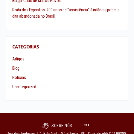
Bixiga: Chão de Muitos Povos
Roda dos Expostos: 200 anos de “assistência” à infância pobre e
dita abandonada no Brasil
CATEGORIAS
Artigos
Blog
Notícias
Uncategorized
SOBRE NÓS
Rua dos Ingleses, 67 - Bela Vista, São Paulo - SP Contato +55 (11) 99388-