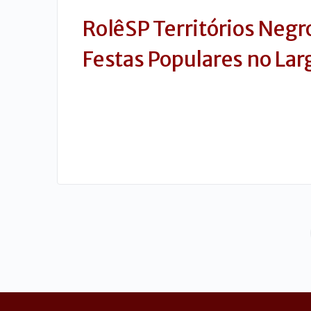
RolêSP Territórios Negr
Festas Populares no Lar
Atividade Online - Gratuita
Data: 10 de março de 2022 (quinta-feira)…