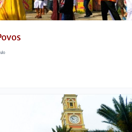
Povos
aulo